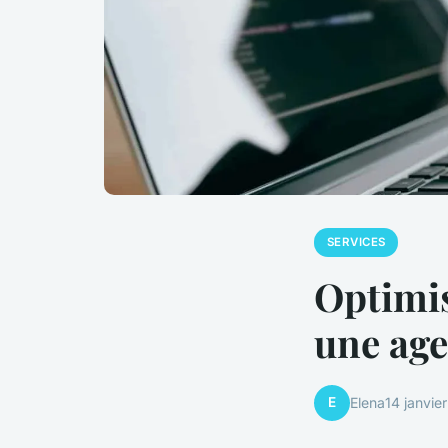
SERVICES
Optimis
une age
E
Elena
14 janvie