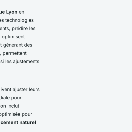
ue Lyon
en
es technologies
nts, prédire les
 optimisent
et générant des
A, permettent
si les ajustements
vent ajuster leurs
diale pour
ion inclut
 optimisée pour
ncement naturel