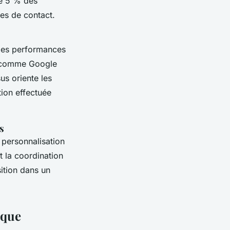
de 5 % des
des de contact.
 des performances
comme Google
us oriente les
ion effectuée
s
a personnalisation
 la coordination
sition dans un
ique