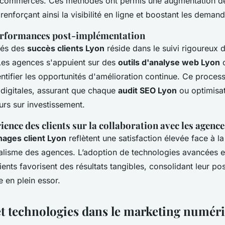
t e-commerces. Ces méthodes ont permis une augmentation 
 renforçant ainsi la visibilité en ligne et boostant les deman
erformances post-implémentation
lés des
succès clients Lyon
réside dans le suivi rigoureux
Les agences s'appuient sur des
outils d'analyse web Lyon
ntifier les opportunités d'amélioration continue. Ce process
s digitales, assurant que chaque
audit SEO Lyon
ou optimisat
urs sur investissement.
ience des clients sur la collaboration avec les agence
ages client Lyon
reflètent une satisfaction élevée face à l
alisme des agences. L’adoption de technologies avancées et
lients favorisent des résultats tangibles, consolidant leur po
 en plein essor.
t technologies dans le marketing numér