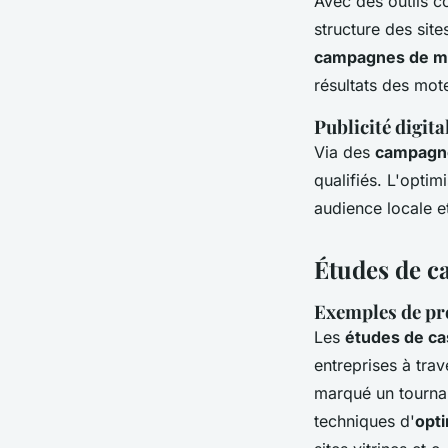
Avec des outils c
structure des sit
campagnes de ma
résultats des mot
Publicité digita
Via des
campagnes
qualifiés. L'optim
audience locale e
Études de ca
Exemples de pro
Les
études de ca
entreprises à trav
marqué un tournan
techniques d'
opt