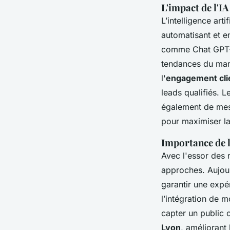
L'impact de l'I
L’intelligence art
automatisant et e
comme Chat GPT-3,
tendances du mar
l'
engagement clie
leads qualifiés. Le
également de mesu
pour maximiser la
Importance de l
Avec l'essor des 
approches. Aujour
garantir une expér
l’intégration de 
capter un public 
Lyon
, améliorant 