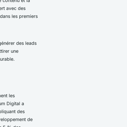
 contenu et la
ert avec des
 dans les premiers
 générer des leads
tirer une
urable.
ent les
um Digital a
pliquant des
éveloppement de