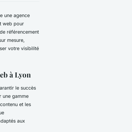
ule une agence
nt web pour
s de référencement
sur mesure,
r votre visibilité
web à Lyon
arantir le succès
grer une gamme
contenu et les
ue
adaptés aux