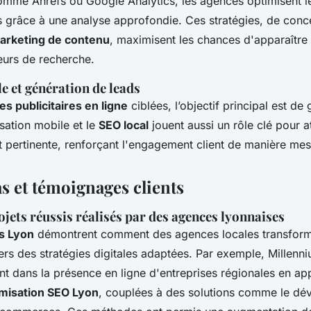
omme Ahrefs ou Google Analytics, les agences optimisent le
es grâce à une analyse approfondie. Ces stratégies, de conc
rketing de contenu
, maximisent les chances d'apparaître
eurs de recherche.
le et génération de leads
 publicitaires en ligne
ciblées, l’objectif principal est de
isation mobile et le
SEO local
jouent aussi un rôle clé pour at
t pertinente, renforçant l'engagement client de manière mes
s et témoignages clients
jets réussis réalisés par des agences lyonnaises
s Lyon
démontrent comment des agences locales transform
ers des stratégies digitales adaptées. Par exemple, Millenni
t dans la présence en ligne d'entreprises régionales en ap
imisation SEO Lyon
, couplées à des solutions comme le d