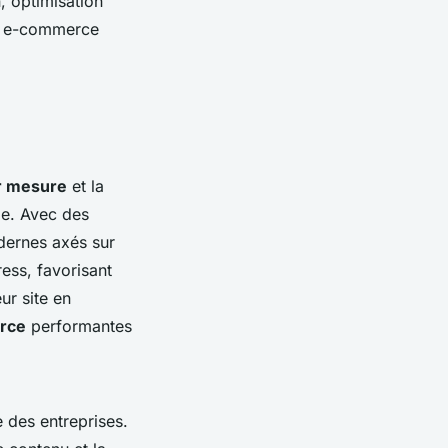
, optimisation
es e-commerce
ur mesure
et la
le. Avec des
dernes axés sur
ss, favorisant
eur site en
rce
performantes
e des entreprises.