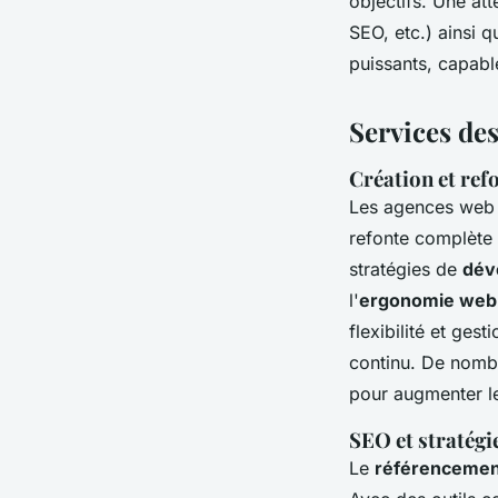
objectifs. Une at
SEO, etc.) ainsi
puissants, capabl
Services de
Création et ref
Les agences web 
refonte complète 
stratégies de
dév
l'
ergonomie web
flexibilité et gest
continu. De nomb
pour augmenter l
SEO et stratégi
Le
référencemen