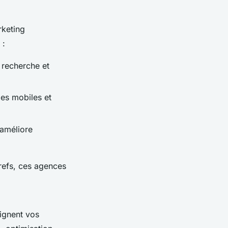
rketing
 :
 recherche et
ges mobiles et
 améliore
refs, ces agences
eignent vos