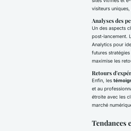
sites vitrines e
visiteurs uniques,
Analyses des p
Un des aspects c
post-lancement. 
Analytics pour ide
futures stratégie
maximise les reto
Retours d'expér
Enfin, les
témoign
et au professionn
étroite avec les c
marché numérique
Tendances e