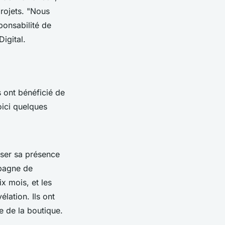
projets.
"Nous
ponsabilité de
igital.
 ont bénéficié de
oici quelques
iser sa présence
mpagne de
x mois, et les
élation. Ils ont
e de la boutique.