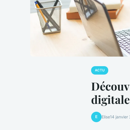
ACTU
Découvr
digital
E
Elise
14 janvier