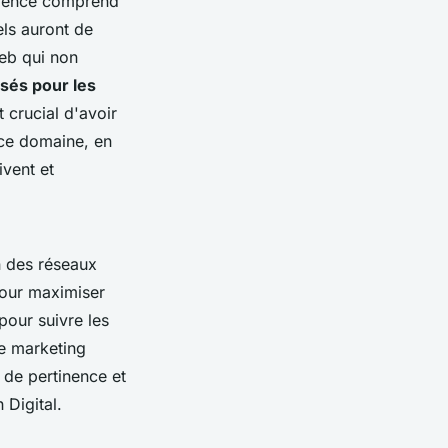
'agence comprend
els auront de
web qui non
sés pour les
 crucial d'avoir
 ce domaine, en
ivent et
n des réseaux
 pour maximiser
 pour suivre les
e marketing
n de pertinence et
Digital.