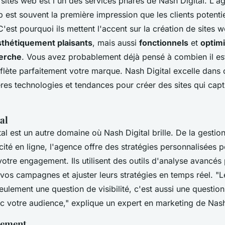
sites web est l'un des services phares de Nash Digital. L
b est souvent la première impression que les clients potenti
C'est pourquoi ils mettent l'accent sur la création de sites 
sthétiquement plaisants
, mais aussi
fonctionnels
et
optimi
erche
. Vous avez probablement déjà pensé à combien il est
eflète parfaitement votre marque. Nash Digital excelle dans
ières technologies et tendances pour créer des sites qui capt
al
tal est un autre domaine où Nash Digital brille. De la gestio
icité en ligne, l'agence offre des stratégies personnalisées
t votre engagement. Ils utilisent des outils d'analyse avancés
os campagnes et ajuster leurs stratégies en temps réel.
"L
seulement une question de visibilité, c'est aussi une questio
c votre audience,"
explique un expert en marketing de Nash 
cement