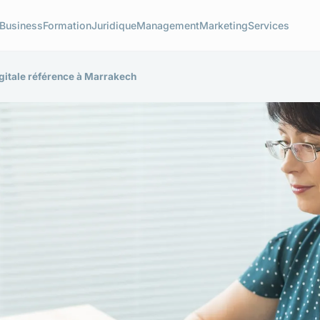
Business
Formation
Juridique
Management
Marketing
Services
igitale référence à Marrakech