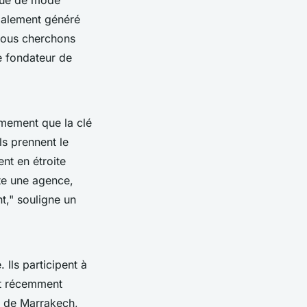
galement généré
 Nous cherchons
e fondateur de
rmement que la clé
ls prennent le
ent en étroite
e une agence,
t,"
souligne un
Ils participent à
ont récemment
rs de Marrakech,