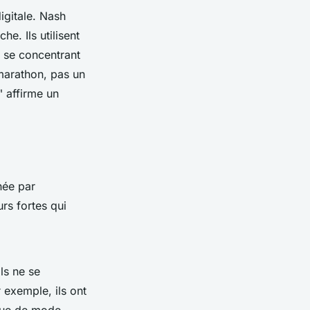
igitale. Nash
e. Ils utilisent
n se concentrant
marathon, pas un
"
affirme un
née par
urs fortes qui
Ils ne se
r exemple, ils ont
que de mode