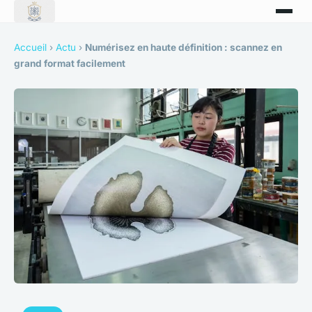
Accueil
›
Actu
›
Numérisez en haute définition : scannez en
grand format facilement