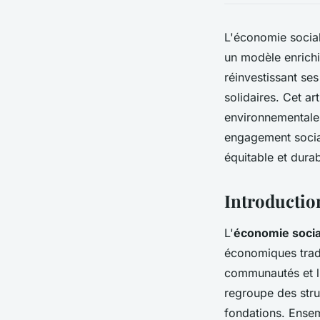
L'économie social
un modèle enrichi
réinvestissant ses
solidaires. Cet ar
environnementale
engagement socia
équitable et durab
Introductio
L'
économie socia
économiques tradi
communautés et l'
regroupe des struc
fondations. Ensem