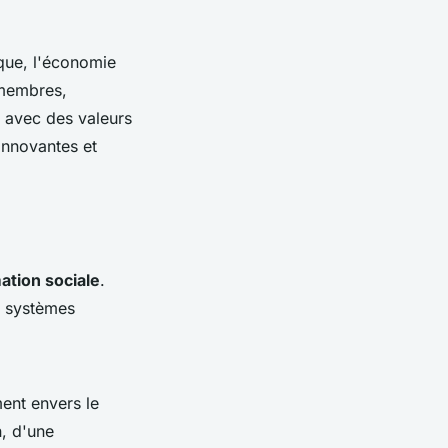
que, l'économie
t membres,
e avec des valeurs
innovantes et
ation sociale
.
es systèmes
ent envers le
n, d'une