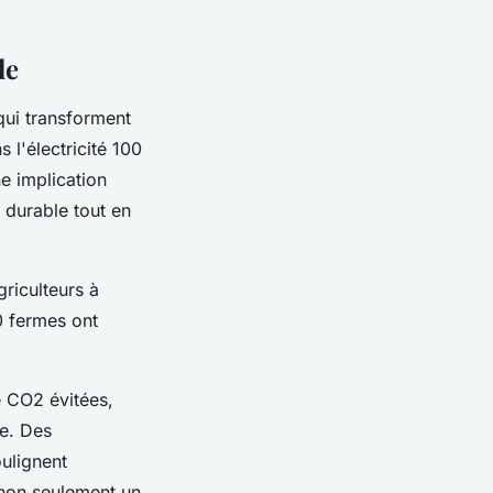
le
qui transforment
 l'électricité 100
e implication
 durable tout en
riculteurs à
0 fermes ont
e CO2 évitées,
re. Des
ulignent
"non seulement un