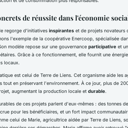
ction et de consommation plus responsables.
ncrets de réussite dans l'économie socia
e regorge d'initiatives
inspirantes
et de projets novateurs 
nons l'exemple de la coopérative Enercoop, spécialisée dans
Son modèle repose sur une gouvernance
participative
et un
iétaires. Grâce à ce fonctionnement, elle fournit une énergie
s locaux.
tique est celui de Terre de Liens. Cet organisme aide les ag
s tout en préservant l'environnement. À ce jour, plus de 20
rojet, augmentant la production locale et
durable
.
urables de ces projets parlent d'eux-mêmes : des tonnes d
rue pour les bénéficiaires, et un fort impact communautai
e celui de Marie, agricultrice aidée par Terre de Liens, so
ine derrière ces démarches. Marie affirme avoir retrouvé 