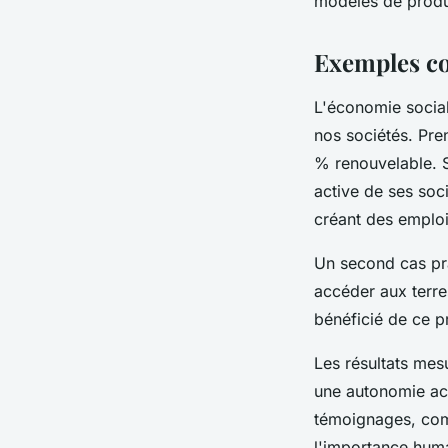
modèles de produ
Exemples co
L'économie social
nos sociétés. Pre
% renouvelable. 
active de ses soc
créant des emploi
Un second cas pra
accéder aux terre
bénéficié de ce p
Les résultats mes
une autonomie acc
témoignages, comm
l'importance huma