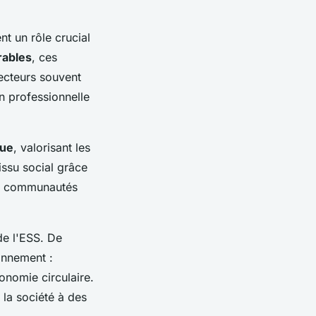
nt un rôle crucial
rables
, ces
ecteurs souvent
on professionnelle
que
, valorisant les
issu social grâce
es communautés
de l'ESS. De
ronnement :
onomie circulaire.
 la société à des