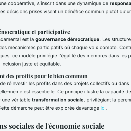
une coopérative, s'inscrit dans une dynamique de
responsab
 les décisions prises visent un bénéfice commun plutôt qu'u
mocratique et participative
ondamental est la
gouvernance démocratique
. Les structur
 des mécanismes participatifs où chaque voix compte. Cont
iques, ce modèle privilégie l'égalité des membres dans les p
 inclusion juste et équitable.
nt des profits pour le bien commun
 de réinvestir les profits dans des projets collectifs ou dan
elle-même est essentielle. Ce principe illustre la capacité d
r une véritable
transformation sociale
, privilégiant la péren
ette démarche peut être explorée davantage
ici
.
s sociales de l'économie sociale