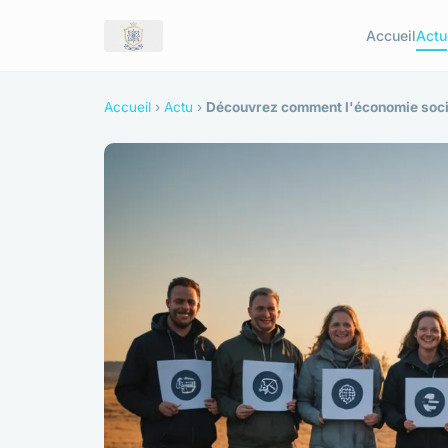
Accueil
Actu
Accueil
›
Actu
›
Découvrez comment l'économie socia