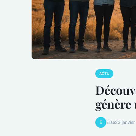
ACTU
Découv
génère 
E
Elise
23 janvie